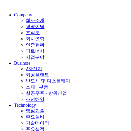
Company
회사소개
경영이념
조직도
회사연혁
인증현황
파트너사
사업분야
Business
2차전지
화공플랜트
반도체 및 디스플레이
소재 · 부품
항공우주 · 방위산업
조선해양
Technology
핵심기술
주요설비
기술데이터
주요실적