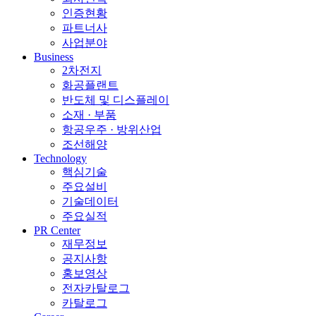
인증현황
파트너사
사업분야
Business
2차전지
화공플랜트
반도체 및 디스플레이
소재 · 부품
항공우주 · 방위산업
조선해양
Technology
핵심기술
주요설비
기술데이터
주요실적
PR Center
재무정보
공지사항
홍보영상
전자카탈로그
카탈로그