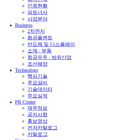
인증현황
파트너사
사업분야
Business
2차전지
화공플랜트
반도체 및 디스플레이
소재 · 부품
항공우주 · 방위산업
조선해양
Technology
핵심기술
주요설비
기술데이터
주요실적
PR Center
재무정보
공지사항
홍보영상
전자카탈로그
카탈로그