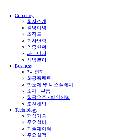
Company
회사소개
경영이념
조직도
회사연혁
인증현황
파트너사
사업분야
Business
2차전지
화공플랜트
반도체 및 디스플레이
소재 · 부품
항공우주 · 방위산업
조선해양
Technology
핵심기술
주요설비
기술데이터
주요실적