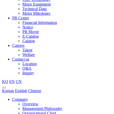
Major Equipment
Technical Data
Major Milestones
PR Center
Financial Information
Notice
PR Movie
E-Catalog
Catalog
Careers
Talent
Welfare
Contact us
Location
Q&A
Inquiry
KO
EN
CN
Korean
English
Chinese
Company
Overview
Management Philosophy
Organizational Chart