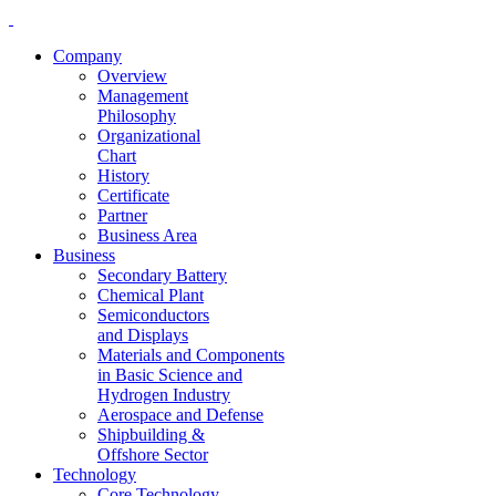
Company
Overview
Management
Philosophy
Organizational
Chart
History
Certificate
Partner
Business Area
Business
Secondary Battery
Chemical Plant
Semiconductors
and Displays
Materials and Components
in Basic Science and
Hydrogen Industry
Aerospace and Defense
Shipbuilding &
Offshore Sector
Technology
Core Technology