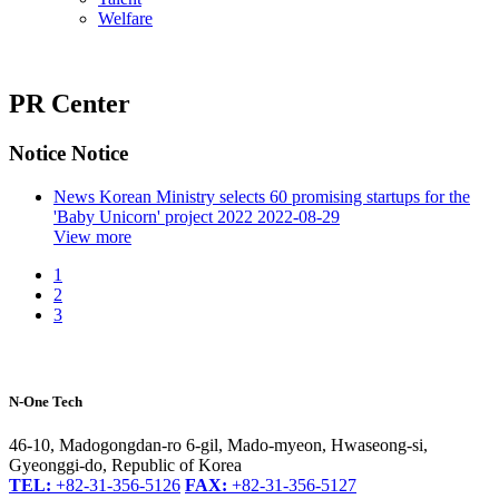
Welfare
PR Center
Notice
Notice
News
Korean Ministry selects 60 promising startups for the
'Baby Unicorn' project 2022
2022-08-29
View more
1
2
3
N-One Tech
46-10, Madogongdan-ro 6-gil, Mado-myeon, Hwaseong-si,
Gyeonggi-do, Republic of Korea
TEL:
+82-31-356-5126
FAX:
+82-31-356-5127