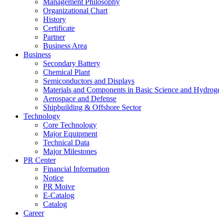
Management Philosophy
Organizational Chart
History
Certificate
Partner
Business Area
Business
Secondary Battery
Chemical Plant
Semiconductors and Displays
Materials and Components in Basic Science and Hydrog
Aerospace and Defense
Shipbuilding & Offshore Sector
Technology
Core Technology
Major Equipment
Technical Data
Major Milestones
PR Center
Financial Information
Notice
PR Moive
E-Catalog
Catalog
Career