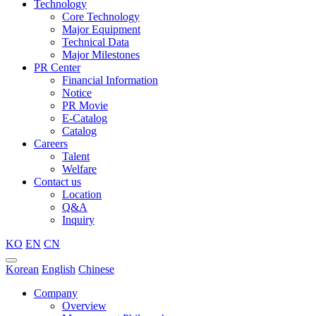
Technology
Core Technology
Major Equipment
Technical Data
Major Milestones
PR Center
Financial Information
Notice
PR Movie
E-Catalog
Catalog
Careers
Talent
Welfare
Contact us
Location
Q&A
Inquiry
KO
EN
CN
Korean
English
Chinese
Company
Overview