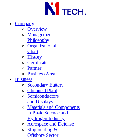
Company
Overview
Management
Philosophy
Organizational
Chart
History
Certificate
Partner
Business Area
Business
Secondary Battery
Chemical Plant
Semiconductors
and Displays
Materials and Components
in Basic Science and
Hydrogen Industry
Aerospace and Defense
Shipbuilding &
Offshore Sector