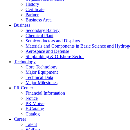
History
Certificate
Partner
Business Area
Business
Secondary Battery
Chemical Plant
Semiconductors and Displays
Materials and Components in Basic Science and Hydrog
Aerospace and Defense
Shipbuilding & Offshore Sector
Technology
Core Technology
Major Equipment
Technical Data
Major Milestones
PR Center
Financial Information
Notice
PR Moive
E-Catalog
Catalog
Career
Talent
Welfare