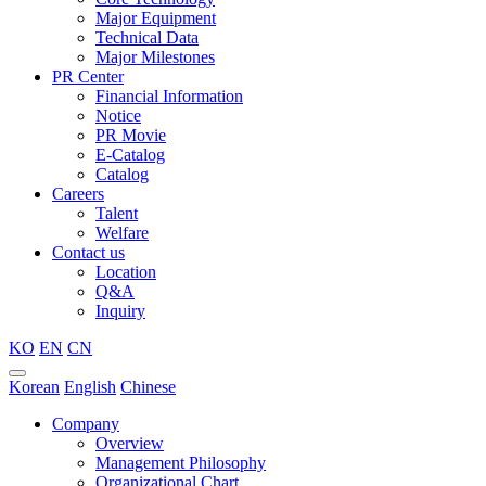
Major Equipment
Technical Data
Major Milestones
PR Center
Financial Information
Notice
PR Movie
E-Catalog
Catalog
Careers
Talent
Welfare
Contact us
Location
Q&A
Inquiry
KO
EN
CN
Korean
English
Chinese
Company
Overview
Management Philosophy
Organizational Chart