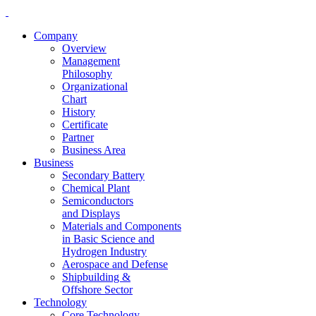
Company
Overview
Management
Philosophy
Organizational
Chart
History
Certificate
Partner
Business Area
Business
Secondary Battery
Chemical Plant
Semiconductors
and Displays
Materials and Components
in Basic Science and
Hydrogen Industry
Aerospace and Defense
Shipbuilding &
Offshore Sector
Technology
Core Technology