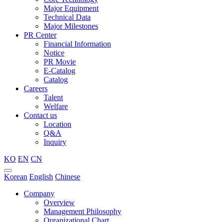
Major Equipment
Technical Data
Major Milestones
PR Center
Financial Information
Notice
PR Movie
E-Catalog
Catalog
Careers
Talent
Welfare
Contact us
Location
Q&A
Inquiry
KO
EN
CN
Korean
English
Chinese
Company
Overview
Management Philosophy
Organizational Chart