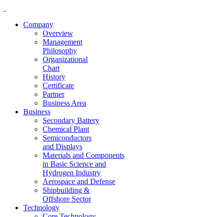
Company
Overview
Management
Philosophy
Organizational
Chart
History
Certificate
Partner
Business Area
Business
Secondary Battery
Chemical Plant
Semiconductors
and Displays
Materials and Components
in Basic Science and
Hydrogen Industry
Aerospace and Defense
Shipbuilding &
Offshore Sector
Technology
Core Technology