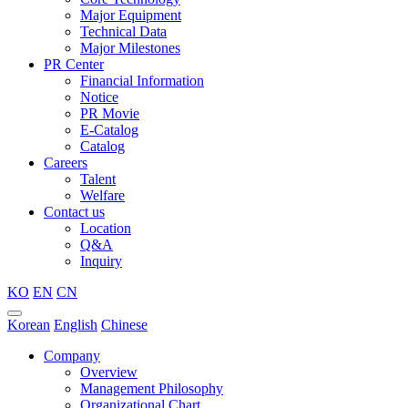
Major Equipment
Technical Data
Major Milestones
PR Center
Financial Information
Notice
PR Movie
E-Catalog
Catalog
Careers
Talent
Welfare
Contact us
Location
Q&A
Inquiry
KO
EN
CN
Korean
English
Chinese
Company
Overview
Management Philosophy
Organizational Chart