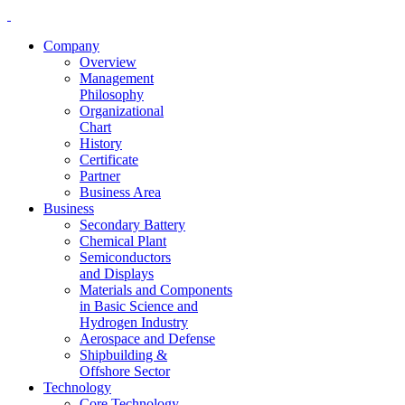
Company
Overview
Management
Philosophy
Organizational
Chart
History
Certificate
Partner
Business Area
Business
Secondary Battery
Chemical Plant
Semiconductors
and Displays
Materials and Components
in Basic Science and
Hydrogen Industry
Aerospace and Defense
Shipbuilding &
Offshore Sector
Technology
Core Technology